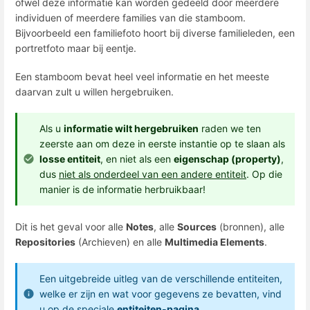
ofwel deze informatie kan worden gedeeld door meerdere
individuen of meerdere families van die stamboom.
Bijvoorbeeld een familiefoto hoort bij diverse familieleden, een
portretfoto maar bij eentje.
Een stamboom bevat heel veel informatie en het meeste
daarvan zult u willen hergebruiken.
Als u
informatie wilt hergebruiken
raden we ten
zeerste aan om deze in eerste instantie op te slaan als
losse entiteit
, en niet als een
eigenschap (property)
,
dus
niet als onderdeel van een andere entiteit
. Op die
manier is de informatie herbruikbaar!
Dit is het geval voor alle
Notes
, alle
Sources
(bronnen), alle
Repositories
(Archieven) en alle
Multimedia Elements
.
Een uitgebreide uitleg van de verschillende entiteiten,
welke er zijn en wat voor gegevens ze bevatten, vind
u op de speciale
entiteiten-pagina
.