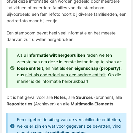
ofwel deze informatie kan worden gedeeld door meerdere
individuen of meerdere families van die stamboom.
Bijvoorbeeld een familiefoto hoort bij diverse familieleden, een
portretfoto maar bij eentje.
Een stamboom bevat heel veel informatie en het meeste
daarvan zult u willen hergebruiken.
Als u
informatie wilt hergebruiken
raden we ten
zeerste aan om deze in eerste instantie op te slaan als
losse entiteit
, en niet als een
eigenschap (property)
,
dus
niet als onderdeel van een andere entiteit
. Op die
manier is de informatie herbruikbaar!
Dit is het geval voor alle
Notes
, alle
Sources
(bronnen), alle
Repositories
(Archieven) en alle
Multimedia Elements
.
Een uitgebreide uitleg van de verschillende entiteiten,
welke er zijn en wat voor gegevens ze bevatten, vind
u op de speciale
entiteiten-pagina
.