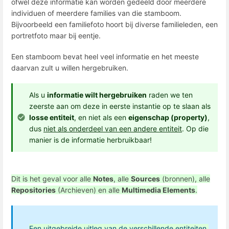
ofwel deze informatie kan worden gedeeld door meerdere
individuen of meerdere families van die stamboom.
Bijvoorbeeld een familiefoto hoort bij diverse familieleden, een
portretfoto maar bij eentje.
Een stamboom bevat heel veel informatie en het meeste
daarvan zult u willen hergebruiken.
Als u
informatie wilt hergebruiken
raden we ten
zeerste aan om deze in eerste instantie op te slaan als
losse entiteit
, en niet als een
eigenschap (property)
,
dus
niet als onderdeel van een andere entiteit
. Op die
manier is de informatie herbruikbaar!
Dit is het geval voor alle
Notes
, alle
Sources
(bronnen), alle
Repositories
(Archieven) en alle
Multimedia Elements
.
Een uitgebreide uitleg van de verschillende entiteiten,