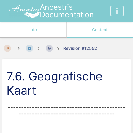
Ancestris -
Documentation
Info
Content
Revision #12552
7.6. Geografische
Kaart
============================================
====================================