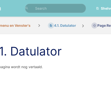
n
Shelv
menu en Venster's
4.1. Datulator
Page Re
1. Datulator
agina wordt nog vertaald.