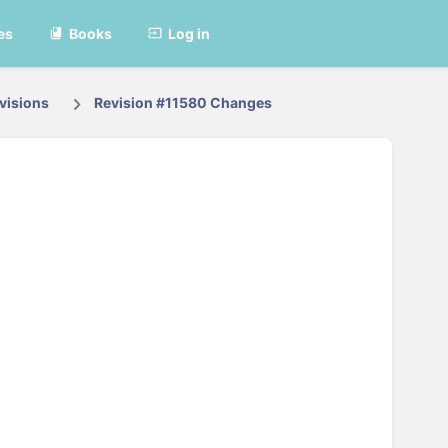
es
Books
Log in
visions
Revision #11580 Changes