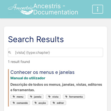
Ancestris -
Documentation
Search Results
1 result found
Conhecer os menus e janelas
Manual do utilizador
Descrição de todos os menus, janelas, vistas, editores
e ferramentas.
menu
janela
vista
ferramenta
comando
acção
editor