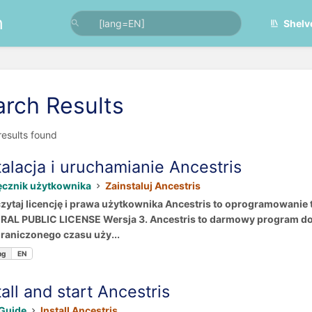
n
Shelv
arch Results
 results found
talacja i uruchamianie Ancestris
ęcznik użytkownika
Zainstaluj Ancestris
zytaj licencję i prawa użytkownika Ancestris to oprogramowanie
AL PUBLIC LICENSE Wersja 3. Ancestris to darmowy program do
raniczonego czasu uży...
ng
EN
tall and start Ancestris
Guide
Install Ancestris