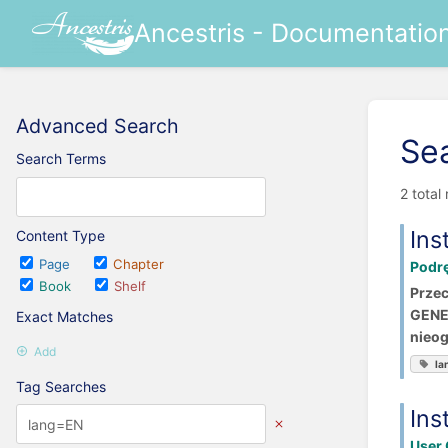
Ancestris - Documentatio
Advanced Search
Se
Search Terms
2 total
Ins
Content Type
Page
Chapter
Podr
Book
Shelf
Przec
GENER
Exact Matches
nieog
Add
la
Tag Searches
Ins
User 