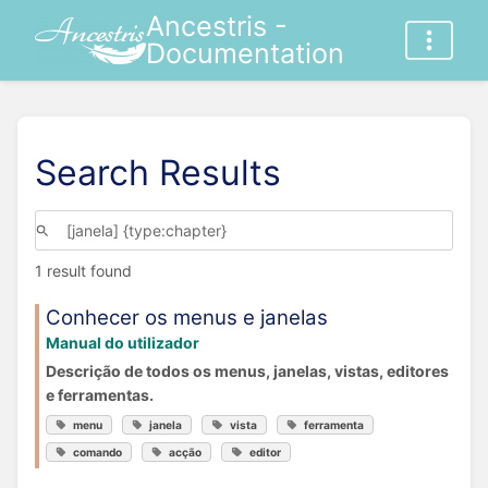
Ancestris -
Documentation
Search Results
1 result found
Conhecer os menus e janelas
Manual do utilizador
Descrição de todos os menus, janelas, vistas, editores
e ferramentas.
menu
janela
vista
ferramenta
comando
acção
editor