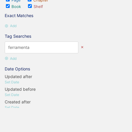
Page
Chapter
Book
Shelf
Exact Matches
Add
Tag Searches
Add
Date Options
Updated after
Set Date
Updated before
Set Date
Created after
Set Date
Created before
Set Date
Update Search