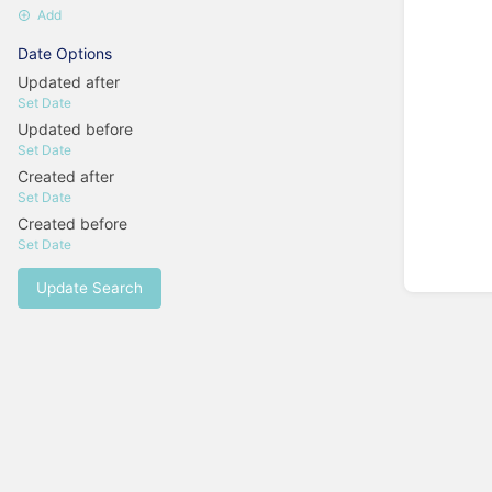
Add
Date Options
Updated after
Set Date
Updated before
Set Date
Created after
Set Date
Created before
Set Date
Update Search