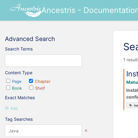
Ancestris - Documentatio
Advanced Search
Se
Search Terms
1 resul
Ins
Content Type
Page
Chapter
Manua
Book
Shelf
Insta
confi
Exact Matches
in
Add
Tag Searches