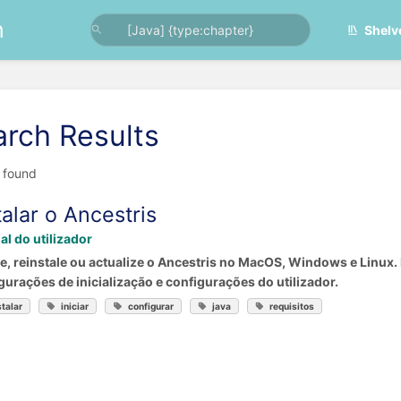
n
Shelv
arch Results
t found
talar o Ancestris
l do utilizador
le, reinstale ou actualize o Ancestris no MacOS, Windows e Linux.
gurações de inicialização e configurações do utilizador.
stalar
iniciar
configurar
java
requisitos