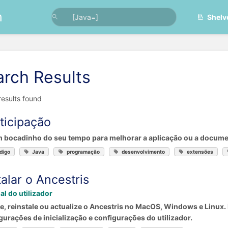
n
Shelv
arch Results
 results found
ticipação
 bocadinho do seu tempo para melhorar a aplicação ou a docum
digo
Java
programação
desenvolvimento
extensões
talar o Ancestris
l do utilizador
le, reinstale ou actualize o Ancestris no MacOS, Windows e Linux.
gurações de inicialização e configurações do utilizador.