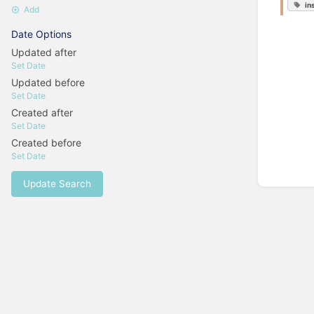
in
Add
Date Options
Updated after
Set Date
Updated before
Set Date
Created after
Set Date
Created before
Set Date
Update Search