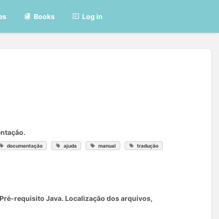
es
Books
Log in
entação.
documentação
ajuda
manual
tradução
 Pré-requisito Java. Localização dos arquivos,