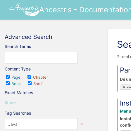
Ancestris - Documentatio
Advanced Search
Se
Search Terms
2 total
Par
Content Type
Page
Chapter
Dê um
Book
Shelf
có
Exact Matches
Ins
Add
Manua
Tag Searches
Insta
confi